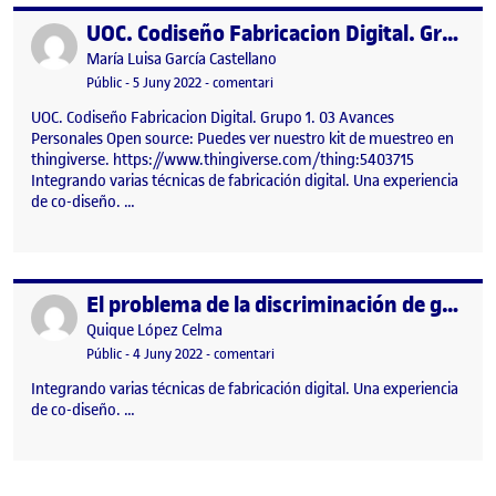
UOC. Codiseño Fabricacion Digital. Grupo 1
Publicat per
Publicat per
María Luisa García Castellano
Visibilitat:
Data de publicació
el UOC. Codiseño Fabricacion Digital. 
Públic
-
5 Juny 2022
-
comentari
UOC. Codiseño Fabricacion Digital. Grupo 1. 03 Avances
Personales Open source: Puedes ver nuestro kit de muestreo en
thingiverse. https://www.thingiverse.com/thing:5403715
Integrando varias técnicas de fabricación digital. Una experiencia
de co-diseño. …
El problema de la discriminación de genero . Avanzando en la PRA
Publicat per
Publicat per
Quique López Celma
Visibilitat:
Data de publicació
el El problema de la discriminación 
Públic
-
4 Juny 2022
-
comentari
Integrando varias técnicas de fabricación digital. Una experiencia
de co-diseño. …