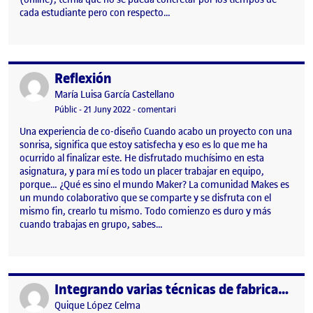
cada estudiante pero con respecto…
Reflexión
Publicat per
Publicat per
María Luisa García Castellano
Visibilitat:
Data de publicació
21 juny, 2022 7:08 am
el Reflexión
Públic
-
21 Juny 2022
-
comentari
Una experiencia de co-diseño Cuando acabo un proyecto con una
sonrisa, significa que estoy satisfecha y eso es lo que me ha
ocurrido al finalizar este. He disfrutado muchísimo en esta
asignatura, y para mí es todo un placer trabajar en equipo,
porque… ¿Qué es sino el mundo Maker? La comunidad Makes es
un mundo colaborativo que se comparte y se disfruta con el
mismo fin, crearlo tu mismo. Todo comienzo es duro y más
cuando trabajas en grupo, sabes…
Integrando varias técnicas de fabricación digital. Una experiencia de co-diseño
Publicat per
Publicat per
Quique López Celma