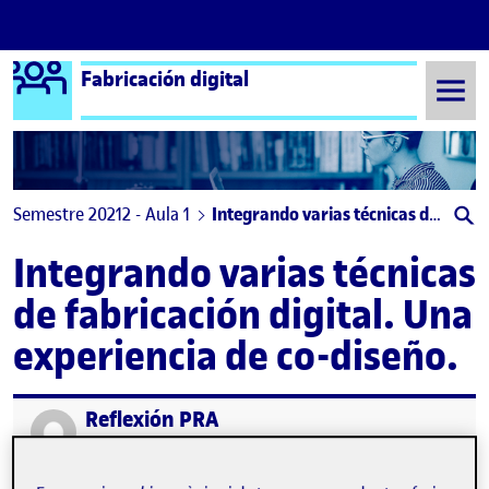
Logo Ágora
Fabricación digital
Saltar al contingut
Semestre 20212 - Aula 1
Integrando varias técnicas de fabricación digital. Una experiencia de co-diseño.
Integrando varias técnicas
de fabricación digital. Una
experiencia de co-diseño.
Reflexión PRA
Publicat per
Publicat per
Valentina Alzate Serrano
Visibilitat:
Data de publicació
24 juny, 2022 6:42 am
el Reflexión PRA
Públic
-
23 Juny 2022
-
comentari