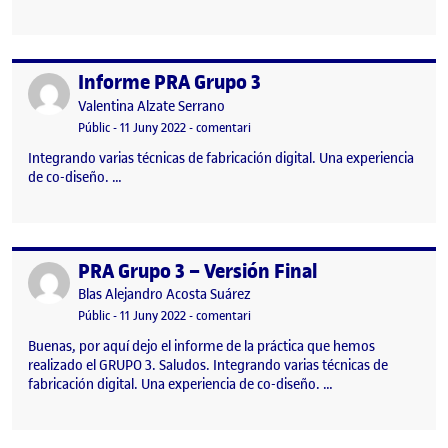
Informe PRA Grupo 3
Publicat per
Publicat per
Valentina Alzate Serrano
Visibilitat:
Data de publicació
el Informe PRA Grupo 3
Públic
-
11 Juny 2022
-
comentari
Integrando varias técnicas de fabricación digital. Una experiencia
de co-diseño. …
PRA Grupo 3 – Versión Final
Publicat per
Publicat per
Blas Alejandro Acosta Suárez
Visibilitat:
Data de publicació
11 juny, 2022 4:44 pm
el PRA Grupo 3 – Versión Final
Públic
-
11 Juny 2022
-
comentari
Buenas, por aquí dejo el informe de la práctica que hemos
realizado el GRUPO 3. Saludos. Integrando varias técnicas de
fabricación digital. Una experiencia de co-diseño. …