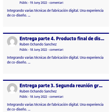
Visibilitat:
Data de publicació
el Integrando varias técnicas de fabr
Públic
-
19 Juny 2022
-
comentari
Integrando varias técnicas de fabricación digital. Una experiencia
de co-diseño. …
Entrega parte 4. Producto final de diseño y fabricación
Publicat per
Publicat per
Ruben Ochando Sanchez
Visibilitat:
Data de publicació
el Entrega parte 4. Producto final de
Públic
-
18 Juny 2022
-
comentari
Integrando varias técnicas de fabricación digital. Una experiencia
de co-diseño. …
Entrega parte 3. Segunda reunión grupo de trabajo
Publicat per
Publicat per
Ruben Ochando Sanchez
Visibilitat:
Data de publicació
el Entrega parte 3. Segunda reunión
Públic
-
18 Juny 2022
-
comentari
Integrando varias técnicas de fabricación digital. Una experiencia
de co-diseño. …