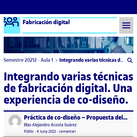
Logo Ágora
Fabricación digital
Saltar al contingut
Semestre 20212 - Aula 1
Integrando varias técnicas de fabricación digital. Una experiencia de co-diseño.
Integrando varias técnicas
de fabricación digital. Una
experiencia de co-diseño.
Práctica de co-diseño – Propuesta del Grupo 3
Publicat per
Publicat per
Blas Alejandro Acosta Suárez
Visibilitat:
Data de publicació
el Práctica de co-diseño – Propuesta 
Públic
-
4 Juny 2022
-
comentari