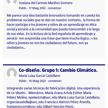
Publicat per
Yuxiana del Carmen Mariños Gomero
Visibilitat:
Data de publicació
24 gener, 2023 1:55 am
el Introducción a la metodología de 
Públic
-
17 Maig 2022
-
comentari
Me parece una idea bastante innovadora tomando en cuenta los
problemas sociales que se dan en nuestro contexto, la forma de
hacer participe a los jóvenes y niños de un aprendizaje en ética
social y servicio a la comunidad que pueda transcender a lo largo
de sus vidas. En la lectura de la Red española de aprendizaje y
servicio me sorprendía una frase que tiene mucha lógica ; » los
niños y jóvenes no son los ciudadanos del futuro, son ya
ciudadanos…
Co-diseño. Grupo 1: Cambio Climático.
Publicat per
Publicat per
María Luisa García Castellano
Visibilitat:
Data de publicació
16 maig, 2022 9:58 pm
el Co-diseño. Grupo 1: Cambio Climát
Públic
-
16 Maig 2022
-
comentari
Integrando varias técnicas de fabricación digital. Una experiencia
de co-diseño. Miembros: Maria Arana Artola Esther Maria
Peláez Molina, epelaezm@uoc.edu María Luisa García Castellano,
mgarciacastella@uoc.edu Francisco Ramón Pérez Aranda,
franperezcom@uoc.edu Gilbert Sencion Perez,