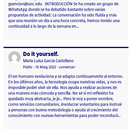
gsencion@uoc.edu INTRODUCCIÓN Se ha creado un grupo de
WhatsApp donde se ha debatido bastante sobre varias
propuestas de actividad. La conversación ha sido fluida y más
que una reunión un día a una hora concreta, hemos tenido una
continuidad a lo largo de la semana en…
Do it yourself.
Publicat per
Publicat per
María Luisa García Castellano
Visibilitat:
Data de publicació
16 maig, 2022 9:46 pm
el Do it yourself.
Públic
-
16 Maig 2022
-
comentari
El ser humano evoluciona y se adapta continuamente al entorno.
En los últimos años, la tecnología ocupa nuestras vidas, y nos es
imposible poder vivir sin ella. Nos ayuda a realizar acciones de
una manera más cómoda y sencilla. No sé si mi reflexión ha
quedado muy abstracta, je je… Pero le voy a poner nombre,
como servicios comunitarios, involucrar voluntarios para instruir
a personas con buena metodología o ayuda al crecimiento del
conocimiento con nuevas herramientas para poder reconducir…