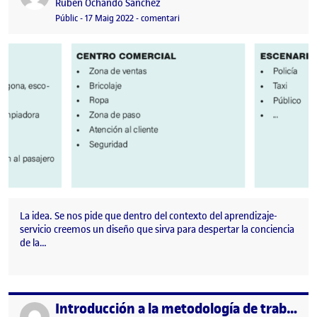
Publicat per
Ruben Ochando Sanchez
Visibilitat:
Data de publicació
el Briefing Grupo 2. El problema de 
Públic
-
17 Maig 2022
-
comentari
La idea. Se nos pide que dentro del contexto del aprendizaje-
servicio creemos un diseño que sirva para despertar la conciencia
de la…
Introducción a la metodología de trabajo y al contexto
Publicat per