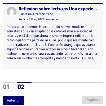
Reflexión sobre lecturas Una experiencia de co-diseño
Publicat per
Publicat per
Valentina Alzate Serrano
Visibilitat:
Data de publicació
el Reflexión sobre lecturas Una exper
Públic
-
6 Maig 2022
-
comentari
Poco a poco podemos ir encontrando nuevos modelos
educativos que van adaptándose cada vez más a la sociedad
actual, y está claro que ahora mismo es imprescindible que la
tecnología forme parte de las aulas, por lo que realmente creo
que iniciativas como las de la Fundación Orange, que ayudan a
algunos centros educativos a tener su propio GarageLab, son
realmente necesarias para ir avanzando cada vez más hacia una
educación mucho más completa y menos obsoleta. A su vez,…
Pàgina
Pàgina
01
02
Següent
Anterior