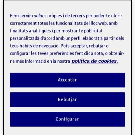
Integrando varias técnicas de fabricación digital. Una experiencia
de co-diseño. …
Fem servir
cookies
pròpies i de tercers per poder-te oferir
correctament totes les funcionalitats del lloc web, amb
finalitats analítiques i per mostrar-te publicitat
UOC. Codiseño Fabricacion Digital. Grupo 1. Segunda entrega.
Publicat per
personalitzada d'acord amb un perfil elaborat a partir dels
Publicat per
María Luisa García Castellano
teus hàbits de navegació. Pots acceptar, rebutjar o
Visibilitat:
Data de publicació
el UOC. Codiseño Fabricacion Digital.
Públic
-
2 Juny 2022
-
comentari
configurar les teves preferències fent clic a sota, o obtenir-
Hello, en nuestro grupo estamos a tope ;) Integrando varias
ne més informació en la nostra
política de cookies.
técnicas de fabricación digital. Una experiencia de co-diseño. …
Acceptar
Experiencia de Co-Diseño
Publicat per
Rebutjar
Publicat per
Blas Alejandro Acosta Suárez
Visibilitat:
Data de publicació
22 maig, 2022 9:52 pm
el Experiencia de Co-Diseño
Públic
-
20 Maig 2022
-
comentari
Integrando varias técnicas de fabricación digital. Una experiencia
Configurar
de co-diseño. …