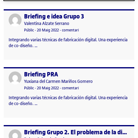
Briefing e idea Grupo 3
Publicat per
Publicat per
Valentina Alzate Serrano
Visibilitat:
Data de publicació
el Briefing e idea Grupo 3
Públic
-
20 Maig 2022
-
comentari
Integrando varias técnicas de fabricación digital. Una experiencia
de co-diseño. …
Briefing PRA
Publicat per
Publicat per
Yuxiana del Carmen Mariños Gomero
Visibilitat:
Data de publicació
24 gener, 2023 1:54 am
el Briefing PRA
Públic
-
20 Maig 2022
-
comentari
Integrando varias técnicas de fabricación digital. Una experiencia
de co-diseño. …
Briefing Grupo 2. El problema de la discriminación de género
Publicat per