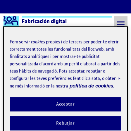
Logo Ágora
Fabricación digital
Saltar al contingut
Fem servir
cookies
pròpies i de tercers per poder-te oferir
correctament totes les funcionalitats del lloc web, amb
finalitats analítiques i per mostrar-te publicitat
Semestre 20212 - Aula 1
19 Juny, 2022
personalitzada d'acord amb un perfil elaborat a partir dels
19 Juny, 2022
teus hàbits de navegació. Pots acceptar, rebutjar o
configurar les teves preferències fent clic a sota, o obtenir-
ne més informació en la nostra
política de cookies.
Integrando varias técnicas de fabricación digital. Una experiencia de co-diseño
Publicat per
Publicat per
Quique López Celma
Visibilitat:
Data de publicació
el Integrando varias técnicas de fabr
Públic
-
19 Juny 2022
-
comentari
Acceptar
Integrando varias técnicas de fabricación digital. Una experiencia
de co-diseño. …
Rebutjar