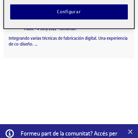
Configurar
El problema de la discriminación de genero . Avanzando en la PRA
Publicat per
Publicat per
Quique López Celma
Visibilitat:
Data de publicació
el El problema de la discriminación 
Públic
-
4 Juny 2022
-
comentari
Integrando varias técnicas de fabricación digital. Una experiencia
de co-diseño. …
×
Informació
Formeu part de la comunitat? Accés per