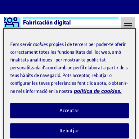
Logo Ágora
Fabricación digital
Saltar al contingut
Fem servir
cookies
pròpies i de tercers per poder-te oferir
correctament totes les funcionalitats del lloc web, amb
finalitats analítiques i per mostrar-te publicitat
Semestre 20212 - Aula 1
Quique López Celma
personalitzada d'acord amb un perfil elaborat a partir dels
Quique López Celma
teus hàbits de navegació. Pots acceptar, rebutjar o
configurar les teves preferències fent clic a sota, o obtenir-
ne més informació en la nostra
política de cookies.
Integrando varias técnicas de fabricación digital. Una experiencia de co-diseño
Publicat per
Publicat per
Quique López Celma
Visibilitat:
Data de publicació
el Integrando varias técnicas de fabr
Públic
-
19 Juny 2022
-
comentari
Acceptar
Integrando varias técnicas de fabricación digital. Una experiencia
de co-diseño. …
Rebutjar